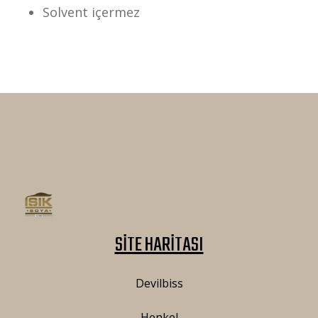
Solvent içermez
SİTE HARİTASI
Devilbiss
Henkel