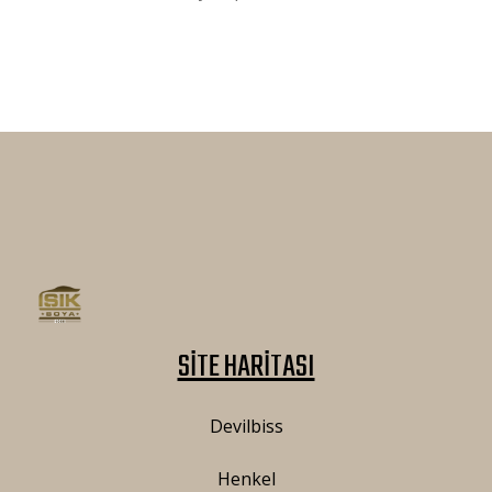
SİTE HARİTASI
Devilbiss
Henkel